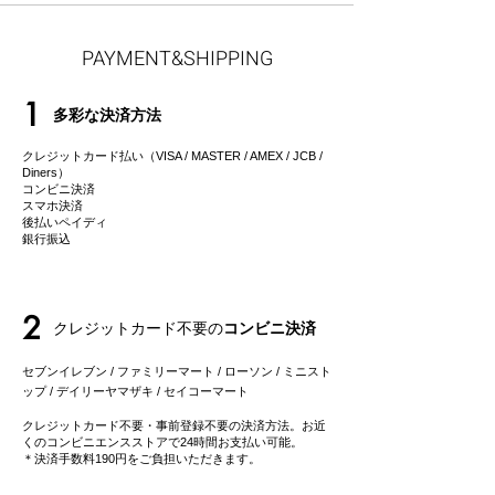
PAYMENT&SHIPPING
1
多彩な決済方法
クレジットカード払い（VISA / MASTER / AMEX / JCB /
Diners）
コンビニ決済
スマホ決済
後払いペイディ
​銀行振込
2
クレジットカード不要の
コンビニ決済
セブンイレブン / ファミリーマート / ローソン / ミニスト
ップ / デイリーヤマザキ / セイコーマート
クレジットカード不要・事前登録不要の決済方法。お近
くのコンビニエンスストアで24時間お支払い可能。
＊決済手数料190円をご負担いただきます。