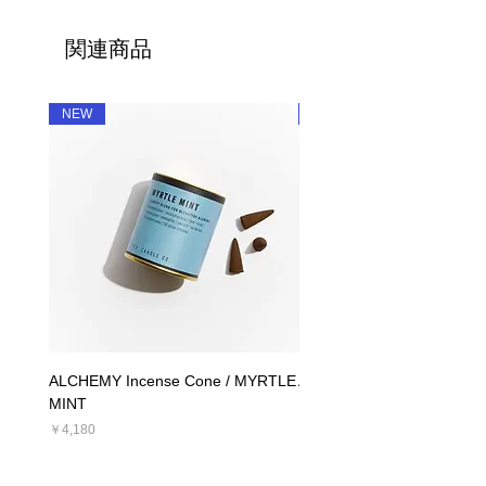
関連商品
NEW
NEW
ALCHEMY Incense Cone / MYRTLE
ALCHEMY Candle / MYRT
MINT
価格
￥5,390
価格
￥4,180