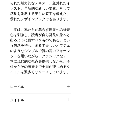
られた魅力的なテキスト、並外れたイ
ラスト、革新的な新しい要素、そして
感覚を刺激する美しい装丁を備えた、
優れたデザインブックでもあります。
「本は、私たちが暮らす世界への好奇
心を刺激し、読者が自ら発見の旅へと
出るように促すべきものである」とい
う信念を持ち、まるで美しいオブジェ
のようなシンプルで質の高いフォーマ
ットを用いながら、クラシックなテー
マに現代的な視点を提供しながら、子
供からその家族まで全員が楽しめるタ
イトルを数多くリリースしています。
レーベル
WIDE-EYED EDITIONS
タイトル
NATIONAL PARKS of the U.S.A.