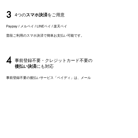
3
4つの
スマホ決済
をご用意
Paypay / メルペイ / LINEペイ
/ 楽天ペイ
​普段ご利用のスマホ決済で簡単お支払い可能です。
4
事前登録不要・クレジットカード不要の
後払い決済
にも対応
事前登録不要の後払いサービス「ペイディ」は、メール
アドレス、携帯電話番号のみでご利用可能。
​お支払いは後でまとめてご請求で、お支払い方法も自由
に選べます。
5
最短で当日出荷・
翌日お届け
可能
【クレジットカード払い / スマホ決済 / 後払いペイデ
ィ】にて平日12時までにご購入の場合、即日出荷可能
*1
です。