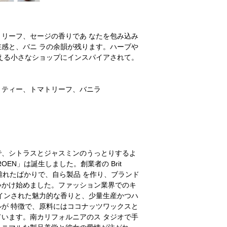
ーフ、セージの香りであ なたを包み込み
感と、バニ ラの余韻が残ります。ハーブや
える小さなショップにインスパイアされて。
トティー、トマトリーフ、バニラ
で、シトラスとジャスミンのうっとりするよ
EN」は誕生しました。創業者の Brit
離れたばかりで、自ら製品 を作り、ブランド
かけ始めました。ファッション業界でのキ
ザインされた魅力的な香りと、少量生産かつハ
ルが 特徴で、原料にはココナッツワックスと
ています。南カリフォルニアのス タジオで手