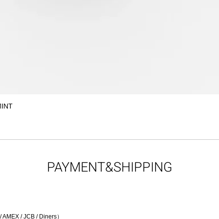
MINT
クイックビュー
PAYMENT&SHIPPING
EX / JCB / Diners）