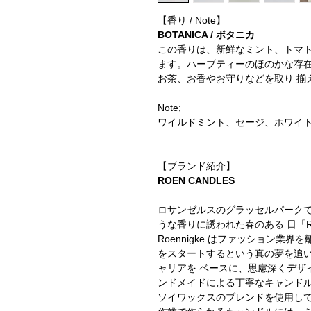
【香り / Note】
BOTANICA / ボタニカ
この香りは、新鮮なミント、トマトリ
ます。ハーブティーのほのかな存在
お茶、お香やお守りなどを取り 揃
Note;
ワイルドミント、セージ、ホワイ
【ブランド紹介】
ROEN CANDLES
ロサンゼルスのグラッセルパーク
うな香りに誘われた春のある 日「RO
Roennigke はファッション業界を
をスタートするという真の夢を追い
ャリアを ベースに、思慮深くデ
ンドメイドによる丁寧なキャンド
ソイワックスのブレンドを使用し