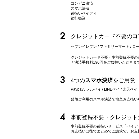
コンビニ決済
スマホ決済
後払いペイディ
​銀行振込
2
クレジットカード不要の
コ
セブンイレブン / ファミリーマート / ロー
クレジットカード不要・事前登録不要の
＊決済手数料190円をご負担いただきま
3
4つの
スマホ決済
をご用意
Paypay / メルペイ / LINEペイ
/ 楽天ペイ
​普段ご利用のスマホ決済で簡単お支払い
4
事前登録不要・クレジット
事前登録不要の後払いサービス「ペイデ
​お支払いは後でまとめてご請求で、お