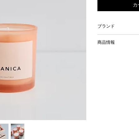
カ
ブランド
ROEN CANDLES
商品情報
BLUSH COLLECTION
原料：ココナッツワ
スオイル、コットン
燃焼時間:約50時間
容量：7.0oz / 200g
生産国：アメリカ