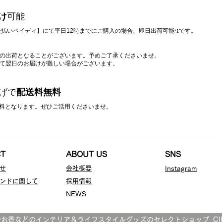
け
可能
/ 後払いペイディ】にて平日12時までにご購入の場合、即日出荷可能
です。
*1
降の出荷となることがございます。予めご了承くださいませ。
って翌日のお届けが難しい場合がございます。
上げで
配送料無料
料無料となります。ぜひご活用くださいませ。
CT
ABOUT US
SNS
せ
会社概要
Instagr
am
ンドに関して
​
採用情報
NEWS
やお香などのインテリア＆ライフスタイルグッズのセレクトショップ CIRC