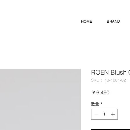
HOME
BRAND
ROEN Blush 
SKU： 10-1001-02
価
￥6,490
格
数量
*