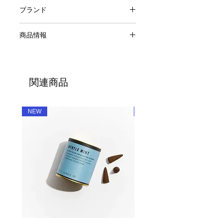
ブランド
BOHEME FRAGRANCE
商品情報
8.5oz Candle
原料：植物性ワックス、フレグランス
オイル、コットンウィック
関連商品
燃焼時間:約50時間
容量：8.5oz / 240g
生産国：アメリカ
NEW
NEW