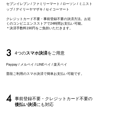
セブンイレブン / ファミリーマート / ローソン / ミニスト
ップ / デイリーヤマザキ / セイコーマート
クレジットカード不要・事前登録不要の決済方法。お近
くのコンビニエンスストアで24時間お支払い可能。
＊決済手数料190円をご負担いただきます。
3
4つの
スマホ決済
をご用意
Paypay / メルペイ / LINEペイ
/ 楽天ペイ
​普段ご利用のスマホ決済で簡単お支払い可能です。
4
事前登録不要・クレジットカード不要の
後払い決済
にも対応
事前登録不要の後払いサービス「ペイディ」は、メール
アドレス、携帯電話番号のみでご利用可能。
​お支払いは後でまとめてご請求で、お支払い方法も自由
に選べます。