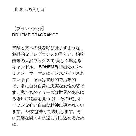
- 世界への入り口
【ブランド紹介】
BOHEME FRAGRANCE
冒険と旅への愛を呼び覚ますような、
魅惑的なフレグランスの香りと、植物
由来の天然ワックスで 美しく燃える
キャンドル。 BOHEMEは現代のボヘ
ミアン・ウーマンにインスパイアされ
ています。それは冒険的で活動的
で、常に自分自身に忠実な女性の姿で
す。私たちのミューズは世界のあらゆ
る場所に物語を見つ け、その旅はオ
ープンな心と自由な精神に導かれてい
ます。 彼女は香りで表現します。そ
の完璧な瞬間を永遠に閉じ込めるため
に。