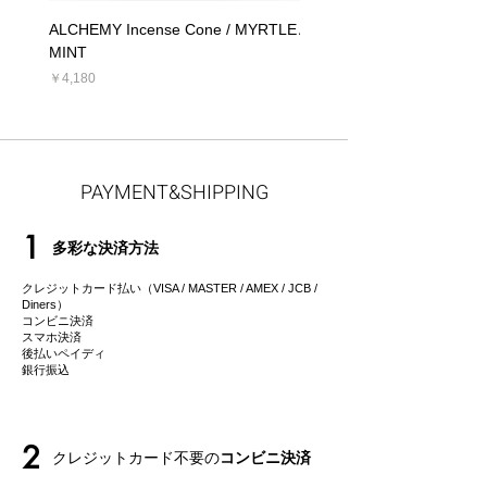
ALCHEMY Incense Cone / MYRTLE
ALCHEMY Candle / MYRT
MINT
価格
￥5,390
価格
￥4,180
PAYMENT&SHIPPING
1
多彩な決済方法
クレジットカード払い（VISA / MASTER / AMEX / JCB /
Diners）
コンビニ決済
スマホ決済
後払いペイディ
​銀行振込
2
クレジットカード不要の
コンビニ決済