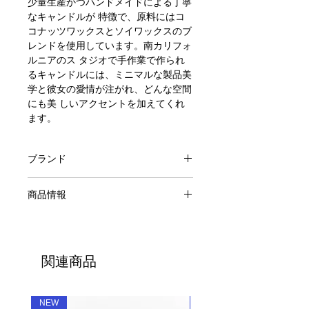
少量生産かつハンドメイドによる丁寧
なキャンドルが 特徴で、原料にはコ
コナッツワックスとソイワックスのブ
レンドを使用しています。南カリフォ
ルニアのス タジオで手作業で作られ
るキャンドルには、ミニマルな製品美
学と彼女の愛情が注がれ、どんな空間
にも美 しいアクセントを加えてくれ
ます。
ブランド
ROEN CANDLES
商品情報
BLUSH COLLECTION 7.0oz Candle
原料：ココナッツワックス、ソイワッ
クス、フレグランスオイル、コットン
関連商品
ウィック
燃焼時間:約50時間
容量：7.0oz / 200g
NEW
NEW
生産国：アメリカ