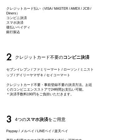
クレジットカード払い（VISA / MASTER / AMEX / JCB /
Diners）
コンビニ決済
スマホ決済
後払いペイディ
​銀行振込
2
クレジットカード不要の
コンビニ決済
セブンイレブン / ファミリーマート / ローソン / ミニスト
ップ / デイリーヤマザキ / セイコーマート
クレジットカード不要・事前登録不要の決済方法。お近
くのコンビニエンスストアで24時間お支払い可能。
＊決済手数料190円をご負担いただきます。
3
4つの
スマホ決済
をご用意
Paypay / メルペイ / LINEペイ
/ 楽天ペイ