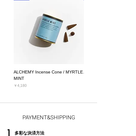
ALCHEMY Incense Cone / MYRTLE
ALCHEMY Candle / MYRT
MINT
価格
￥5,390
価格
￥4,180
PAYMENT&SHIPPING
1
多彩な決済方法