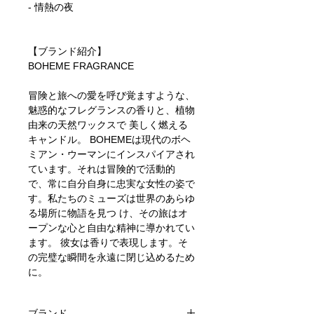
- 情熱の夜
【ブランド紹介】
BOHEME FRAGRANCE
冒険と旅への愛を呼び覚ますような、
魅惑的なフレグランスの香りと、植物
由来の天然ワックスで 美しく燃える
キャンドル。 BOHEMEは現代のボヘ
ミアン・ウーマンにインスパイアされ
ています。それは冒険的で活動的
で、常に自分自身に忠実な女性の姿で
す。私たちのミューズは世界のあらゆ
る場所に物語を見つ け、その旅はオ
ープンな心と自由な精神に導かれてい
ます。 彼女は香りで表現します。そ
の完璧な瞬間を永遠に閉じ込めるため
に。
ブランド