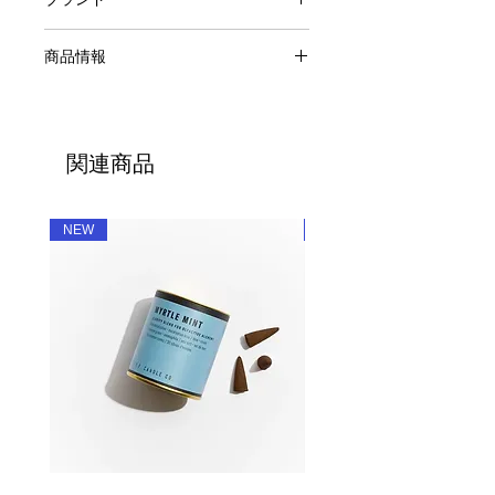
BOHEME FRAGRANCE
商品情報
8.5oz Candle
原料：植物性ワックス、フレグランス
オイル、コットンウィック
関連商品
燃焼時間:約50時間
容量：8.5oz / 240g
生産国：アメリカ
NEW
NEW