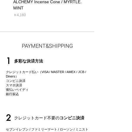
ALCHEMY Incense Cone / MYRTLE
ALCHEMY Candle / MYRT
MINT
価格
￥5,390
価格
￥4,180
PAYMENT&SHIPPING
1
多彩な決済方法
クレジットカード払い（VISA / MASTER / AMEX / JCB /
Diners）
コンビニ決済
スマホ決済
後払いペイディ
​銀行振込
2
クレジットカード不要の
コンビニ決済
セブンイレブン / ファミリーマート / ローソン / ミニスト