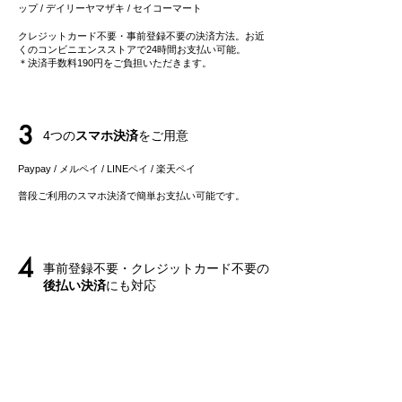
ップ / デイリーヤマザキ / セイコーマート
クレジットカード不要・事前登録不要の決済方法。お近
くのコンビニエンスストアで24時間お支払い可能。
＊決済手数料190円をご負担いただきます。
3
4つの
スマホ決済
をご用意
Paypay / メルペイ / LINEペイ
/ 楽天ペイ
​普段ご利用のスマホ決済で簡単お支払い可能です。
4
事前登録不要・クレジットカード不要の
後払い決済
にも対応
事前登録不要の後払いサービス「ペイディ」は、メール
アドレス、携帯電話番号のみでご利用可能。
​お支払いは後でまとめてご請求で、お支払い方法も自由
に選べます。