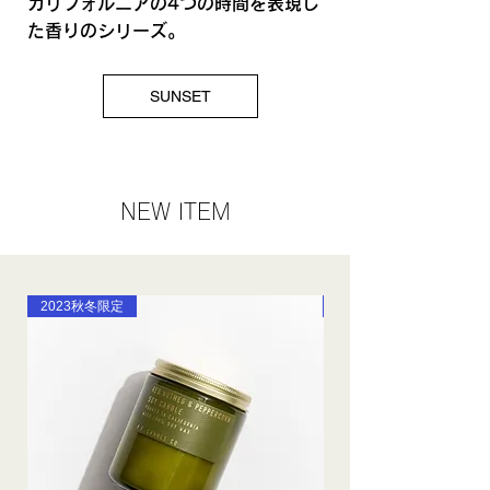
カリフォルニアの4つの時間を表現し
た香りのシリーズ。
SUNSET
NEW ITEM
2023秋冬限定
2023秋冬限定