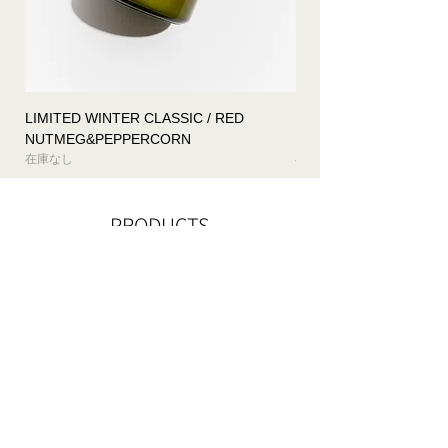
LIMITED WINTER CLASSIC / RED
LIMITED WINTER CLASS
NUTMEG&PEPPERCORN
FRANKINCENSE&OUD
在庫なし
在庫なし
PRODUCTS
2023秋冬限定
2023秋冬限定