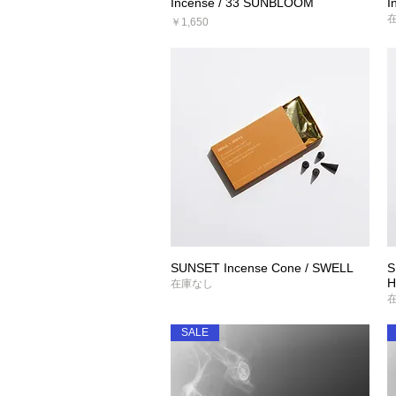
Incense / 33 SUNBLOOM
I
クイックビュー
価格
￥1,650
SUNSET Incense Cone / SWELL
S
クイックビュー
H
在庫なし
SALE