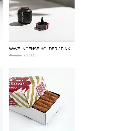
WAVE INCENSE HOLDER / PINK
クイックビュー
通常価格
セール価格
￥5,390
￥2,200