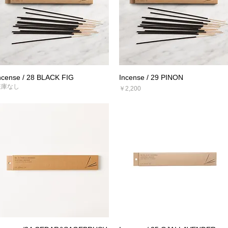
ncense / 28 BLACK FIG
Incense / 29 PINON
クイックビュー
クイックビュー
在庫なし
価格
￥2,200