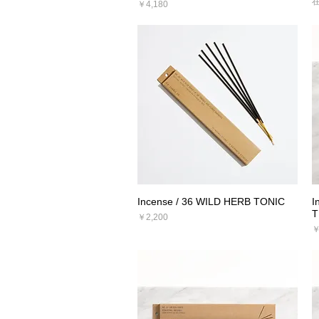
価格
￥4,180
Incense / 36 WILD HERB TONIC
I
クイックビュー
T
価格
￥2,200
￥