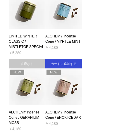
LIMITED WINTER
ALCHEMY Incense
CLASSIC /
Cone / MYRTLE MINT
MISTLETOE SPECIAL
価格
￥4,180
価格
￥5,280
在庫なし
カートに追加する
NEW
NEW
ALCHEMY Incense
ALCHEMY Incense
Cone / GERANIUM
Cone / ENOKI CEDAR
MOSS
価格
￥4,180
価格
￥4,180