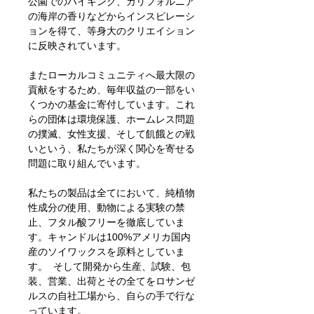
公園でのハイキング、カリフォルニア
の海岸の香りなどからインスピレーシ
ョンを得て、等身大のクリエイション
に反映されています。
またローカルコミュニティへ最大限の
貢献をするため、毎年収益の一部をい
くつかの基金に寄付しています。これ
らの団体は環境保護、ホームレス問題
の撲滅、女性支援、そして飢餓との戦
いという、私たちが深く関心を寄せる
問題に取り組んでいます。
私たちの製品は全てにおいて、純植物
性成分の使用、動物による実験の禁
止、フタル酸フリーを徹底していま
す。キャンドルは100%アメリカ国内
産のソイワックスを原料としていま
す。 そして開発から生産、試験、包
装、営業、出荷とその全てをロサンゼ
ルスの自社工場から、自らの手で行な
っています。