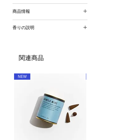
P.F.Candle Co.
商品情報
Incense
香りの説明
内容量：15本（スティックタイプ）
燃焼時間：約60分（ただし使用環境に
04 TEAKWOOD&TOBACCO / チーク
よって変化します。）
ウッド＆タバコ
取扱上の注意：お香を焚く場合は、不
野太く複雑で、男性的な香り。トップ
燃性の皿、トレイまたは香台などの上
関連商品
ノートには、レザーやムスクの香り。
でご使用下さい。
チークやサンダルウッドのミドルノー
トに、ラストは紅茶やペッパーの香
NEW
NEW
り。