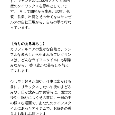
す。キャンドルは100%アメリカ国内
産のソイワックスを原料としていま
す。 そして開発から生産、試験、包
装、営業、出荷とその全てをロサンゼ
ルスの自社工場から、自らの手で行な
っています。
【香りのある暮らし】
カリフォルニアの豊かな自然と、シン
プルな暮らしから生まれるフレグラン
スは、どんなライフスタイルにも馴染
みながら、 香り豊かな暮らしを与え
てくれます。
少し早く起きた朝や、仕事に出かける
前に。リラックスしたい午後のまどろ
みや、日が沈み出す黄昏時に。団欒の
後や、眠りにつくその前に。一日の中
の様々な場面で、あなたのライフスタ
イルにあったアイテムで、お好みの香
りをお楽しみ頂けます。