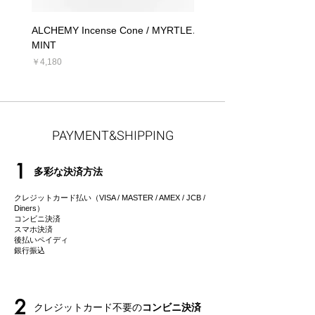
ALCHEMY Incense Cone / MYRTLE
ALCHEMY Candle / MYRT
MINT
価格
￥5,390
価格
￥4,180
PAYMENT&SHIPPING
1
多彩な決済方法
クレジットカード払い（VISA / MASTER / AMEX / JCB /
Diners）
コンビニ決済
スマホ決済
後払いペイディ
​銀行振込
2
クレジットカード不要の
コンビニ決済