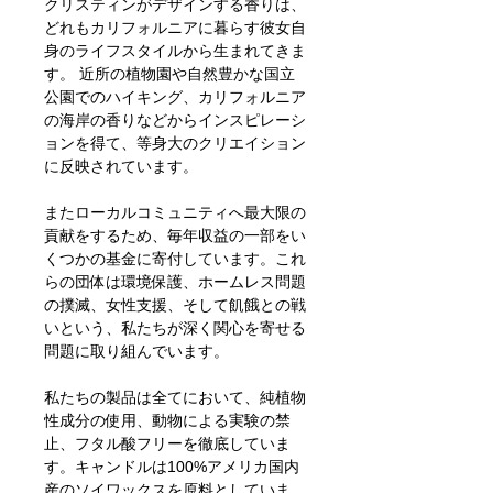
クリスティンがデザインする香りは、
どれもカリフォルニアに暮らす彼女自
身のライフスタイルから生まれてきま
す。 近所の植物園や自然豊かな国立
公園でのハイキング、カリフォルニア
の海岸の香りなどからインスピレーシ
ョンを得て、等身大のクリエイション
に反映されています。
またローカルコミュニティへ最大限の
貢献をするため、毎年収益の一部をい
くつかの基金に寄付しています。これ
らの団体は環境保護、ホームレス問題
の撲滅、女性支援、そして飢餓との戦
いという、私たちが深く関心を寄せる
問題に取り組んでいます。
私たちの製品は全てにおいて、純植物
性成分の使用、動物による実験の禁
止、フタル酸フリーを徹底していま
す。キャンドルは100%アメリカ国内
産のソイワックスを原料としていま