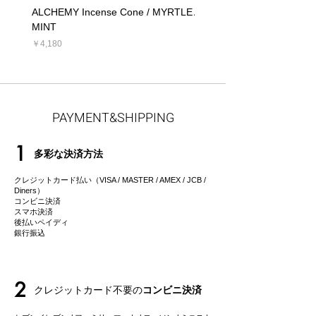
ALCHEMY Incense Cone / MYRTLE
ALCHEMY Candle / MYRT
MINT
価格
￥5,390
価格
￥4,180
PAYMENT&SHIPPING
1
多彩な決済方法
クレジットカード払い（VISA / MASTER / AMEX / JCB /
Diners）
コンビニ決済
スマホ決済
後払いペイディ
​銀行振込
2
クレジットカード不要の
コンビニ決済