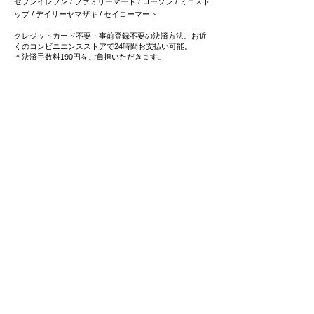
セブンイレブン / ファミリーマート / ローソン / ミニスト
ップ / デイリーヤマザキ / セイコーマート
クレジットカード不要・事前登録不要の決済方法。お近
くのコンビニエンスストアで24時間お支払い可能。
＊決済手数料190円をご負担いただきます。
3
4つの
スマホ決済
をご用意
Paypay / メルペイ / LINEペイ
/ 楽天ペイ
​普段ご利用のスマホ決済で簡単お支払い可能です。
4
事前登録不要・クレジットカード不要の
後払い決済
にも対応
事前登録不要の後払いサービス「ペイディ」は、メール
アドレス、携帯電話番号のみでご利用可能。
​お支払いは後でまとめてご請求で、お支払い方法も自由
に選べます。