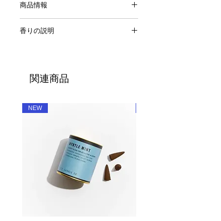
商品情報
Incense
香りの説明
内容量：15本（スティックタイプ）
燃焼時間：約60分（ただし使用環境に
32 SANDALWOOD ROSE / サンダル
よって変化します。）
ウッド・ローズ
取扱上の注意：お香を焚く場合は、不
サンダルウッドやウードなどのウッデ
燃性の皿、トレイまたは香台などの上
関連商品
ィー系をベースに、パチョリとアイリ
でご使用下さい。
スやバイオレットリーフのフローラル
な香りが心を落ち着かせてくれます。
NEW
NEW