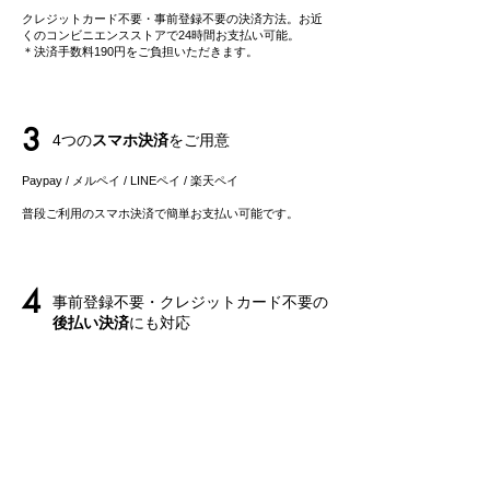
クレジットカード不要・事前登録不要の決済方法。お近
くのコンビニエンスストアで24時間お支払い可能。
＊決済手数料190円をご負担いただきます。
3
4つの
スマホ決済
をご用意
Paypay / メルペイ / LINEペイ
/ 楽天ペイ
​普段ご利用のスマホ決済で簡単お支払い可能です。
4
事前登録不要・クレジットカード不要の
後払い決済
にも対応
事前登録不要の後払いサービス「ペイディ」は、メール
アドレス、携帯電話番号のみでご利用可能。
​お支払いは後でまとめてご請求で、お支払い方法も自由
に選べます。