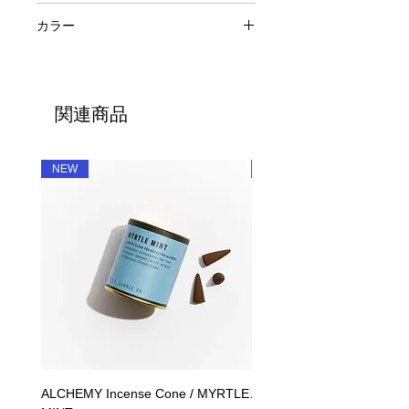
EKUA ceramics
カラー
コンクリート
関連商品
NEW
NEW
ALCHEMY Incense Cone / MYRTLE
ALCHEMY Candle / MYRT