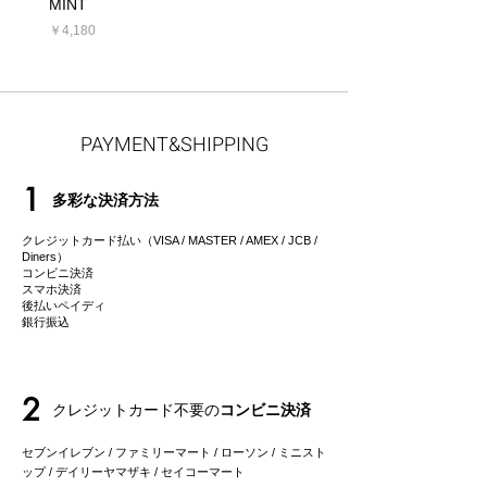
MINT
価格
￥5,390
価格
￥4,180
PAYMENT&SHIPPING
1
多彩な決済方法
クレジットカード払い（VISA / MASTER / AMEX / JCB /
Diners）
コンビニ決済
スマホ決済
後払いペイディ
​銀行振込
2
クレジットカード不要の
コンビニ決済
セブンイレブン / ファミリーマート / ローソン / ミニスト
ップ / デイリーヤマザキ / セイコーマート