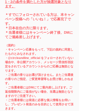
1・2の条件を満たした方が抽選対象となり
ます。
＊すでにフォローされている方は、本キャン
ペーン投稿への「いいね！」で応募完了で
す。
＊日本在住の方に限ります。
＊当選者様にはキャンペーン終了後、DMに
てご連絡差し上げます。
（規約）
・キャンペーン応募をもって、下記の規約に同意し
たものとみなされます。
・@circleandline_official をフォローされていない
場合や、非公開アカウント、メッセージ受信拒否設
定をされているアカウントからのご応募は無効とな
ります。
・ご当選の香りはお選び頂けません。またご当選後
の香りのご指定、ご変更希望等もお受け致しかねま
す。
・ご当選者様にはDMにてご案内差し上げます。ご
返信期限内にご返信がない場合、当選は無効となり
ますのでご注意下さい。
・ご当選者様には発送に必要な個人情報をお伺い
し、プレゼント発送のみを目的として使用させて頂
きます。