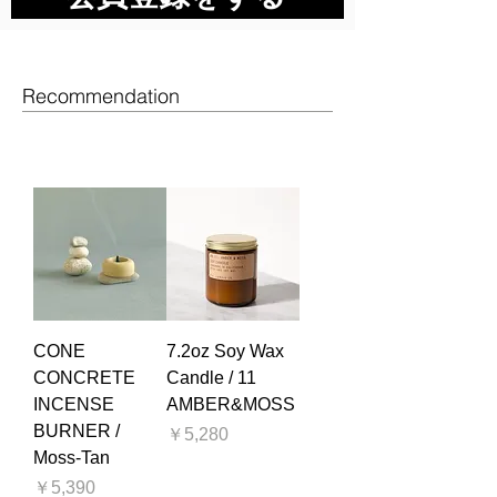
Recommendation
CONE
7.2oz Soy Wax
CONCRETE
Candle / 11
INCENSE
AMBER&MOSS
BURNER /
価格
￥5,280
Moss-Tan
価格
￥5,390