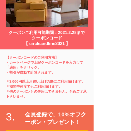
クーポンご利用可能期間：2021.2.28まで
クーポンコード
【 circleandline2021 】
【クーポンコードのご利用方法】
・カートページで上記クーポンコードを入力して
「適用」をクリック。
​・割引が自動で計算されます。
＊3,000円以上お買い上げの際にご利用頂けます。
​＊期間中何度でもご利用頂けます。
​＊他のクーポンとの併用はできません。予めご了承
下さいませ。
3.
会員登録で、10%オフク
ーポン・プレゼント！