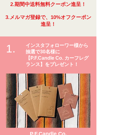
2.期間中送料無料クーポン進呈！
3.メルマガ登録で、10%オフクーポン
進呈！
1.
インスタフォローワー様から
抽選で30名様に
【P.F.Candle Co. カーフレグ
ランス】をプレゼント！
P.F.Candle Co.