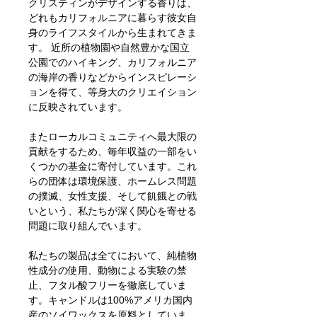
クリスティンがデザインする香りは、
どれもカリフォルニアに暮らす彼女自
身のライフスタイルから生まれてきま
す。 近所の植物園や自然豊かな国立
公園でのハイキング、カリフォルニア
の海岸の香りなどからインスピレーシ
ョンを得て、等身大のクリエイション
に反映されています。
またローカルコミュニティへ最大限の
貢献をするため、毎年収益の一部をい
くつかの基金に寄付しています。これ
らの団体は環境保護、ホームレス問題
の撲滅、女性支援、そして飢餓との戦
いという、私たちが深く関心を寄せる
問題に取り組んでいます。
私たちの製品は全てにおいて、純植物
性成分の使用、動物による実験の禁
止、フタル酸フリーを徹底していま
す。キャンドルは100%アメリカ国内
産のソイワックスを原料としていま