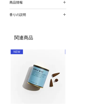
商品情報
Reed Diffuser
香りの説明
原料：フレグランスオイル、ラタン
使用可能期間:約2~3ヶ月
LOS ANGELES / ロサンゼルス
内容量：3.5oz
ホームタウンと同じような複雑で反抗
付属品：ラタンスティック
的な香り「LOS ANGELES」は、暖か
＊環境保全への取り組みの一環とし
関連商品
なウッディー系をベースにし、夜に咲
て、ディフューザーの箱がなくなりま
くジャスミンの香り、砂漠の乾いた空
した。 その分内容量が3.0→3.5ozへ
気をイメージさせ、その中に豊かな大
増量しています。 香りによっては箱
NEW
NEW
地の香りを忍ばせています。LAブラ
入りの旧仕様となる場合がございま
ンドを紹介するプロジェクト LA
す。予めご了承下さいませ。
ORIGINAL のローンチのため、LA市
ラタンはオイルを吸い上げる為、使用
長とコラボレーションしてリリースさ
するに従って目詰まりを起こしやすく
れました。
なります。1~2週間に一度、ラタンを
逆にしてご利用ください。