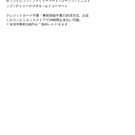
セブンイレブン / ファミリーマート / ローソン / ミニスト
ップ / デイリーヤマザキ / セイコーマート
クレジットカード不要・事前登録不要の決済方法。お近
くのコンビニエンスストアで24時間お支払い可能。
＊決済手数料190円をご負担いただきます。
3
4つの
スマホ決済
をご用意
Paypay / メルペイ / LINEペイ
/ 楽天ペイ
​普段ご利用のスマホ決済で簡単お支払い可能です。
4
事前登録不要・クレジットカード不要の
後払い決済
にも対応
事前登録不要の後払いサービス「ペイディ」は、メール
アドレス、携帯電話番号のみでご利用可能。
​お支払いは後でまとめてご請求で、お支払い方法も自由
に選べます。