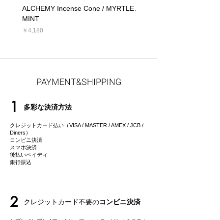
ALCHEMY Incense Cone / MYRTLE
ALCHEMY Candle / MYRT
MINT
価格
￥5,390
価格
￥4,180
PAYMENT&SHIPPING
1
多彩な決済方法
クレジットカード払い（VISA / MASTER / AMEX / JCB /
Diners）
コンビニ決済
スマホ決済
後払いペイディ
​銀行振込
2
クレジットカード不要の
コンビニ決済