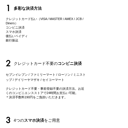
1
多彩な決済方法
クレジットカード払い（VISA / MASTER / AMEX / JCB /
Diners）
コンビニ決済
スマホ決済
後払いペイディ
​銀行振込
2
クレジットカード不要の
コンビニ決済
セブンイレブン / ファミリーマート / ローソン / ミニスト
ップ / デイリーヤマザキ / セイコーマート
クレジットカード不要・事前登録不要の決済方法。お近
くのコンビニエンスストアで24時間お支払い可能。
＊決済手数料190円をご負担いただきます。
3
4つの
スマホ決済
をご用意