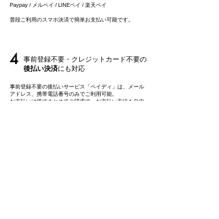
Paypay / メルペイ / LINEペイ
/ 楽天ペイ
​普段ご利用のスマホ決済で簡単お支払い可能です。
4
事前登録不要・クレジットカード不要の
後払い決済
にも対応
事前登録不要の後払いサービス「ペイディ」は、メール
アドレス、携帯電話番号のみでご利用可能。
​お支払いは後でまとめてご請求で、お支払い方法も自由
に選べます。
5
最短で当日出荷・
翌日お届け
可能
【クレジットカード払い / スマホ決済 / 後払いペイデ
ィ】にて平日12時までにご購入の場合、即日出荷可能
*1
です。
最短で翌日
に
お届け可能です。
*2
*1 繁忙期・災害時などの場合、翌日以降の出荷となるこ
とがございます。予めご了承くださいませ。
*2 お届けの地域、または配送状況によって翌日のお届け