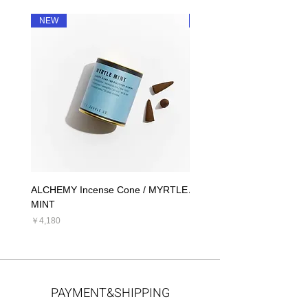
NEW
NEW
ALCHEMY Incense Cone / MYRTLE
ALCHEMY Candle / MYRT
MINT
価格
￥5,390
価格
￥4,180
PAYMENT&SHIPPING