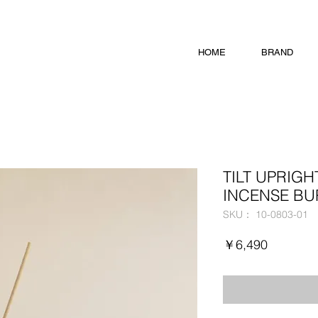
HOME
BRAND
TILT UPRIG
INCENSE BUR
SKU： 10-0803-01
価
￥6,490
格