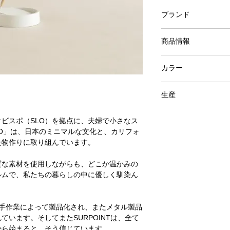
ブランド
SURPOINT
商品情報
100% CONCRETE
カラー
Light Grey
生産
アメリカ
ビスポ（SLO）を拠点に、夫婦で小さなス
UDIO」は、日本のミニマルな文化と、カリフォ
た物作りに取り組んでいます。
質な素材を使用しながらも、どこか温かみの
ルムで、私たちの暮らしの中に優しく馴染ん
つ手作業によって製品化され、またメタル製品
ています。そしてまたSURPOINTは、全て
から始まると、そう信じています。