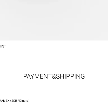
MINT
クイックビュー
PAYMENT&SHIPPING
EX / JCB / Diners）