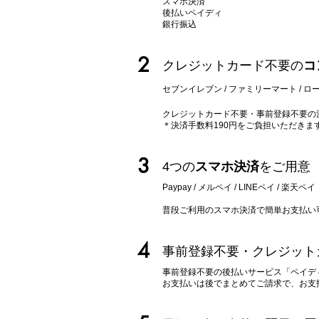
スマホ決済
後払いペイディ
​銀行振込
2
クレジットカード不要の
コ
セブンイレブン / ファミリーマート / ロー
クレジットカード不要・事前登録不要の
＊決済手数料190円をご負担いただきま
3
4つの
スマホ決済
をご用意
Paypay / メルペイ / LINEペイ
/ 楽天ペイ
​普段ご利用のスマホ決済で簡単お支払い
4
事前登録不要・クレジット
事前登録不要の後払いサービス「ペイデ
​お支払いは後でまとめてご請求で、お