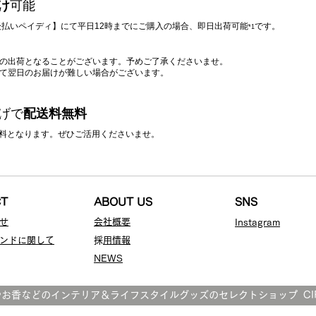
け
可能
/ 後払いペイディ】にて平日12時までにご購入の場合、即日出荷可能
です。
*1
降の出荷となることがございます。予めご了承くださいませ。
って翌日のお届けが難しい場合がございます。
上げで
配送料無料
料無料となります。ぜひご活用くださいませ。
CT
ABOUT US
SNS
せ
会社概要
Instagr
am
ンドに関して
​
採用情報
NEWS
やお香などのインテリア＆ライフスタイルグッズのセレクトショップ CIRC