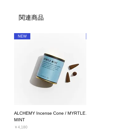
関連商品
NEW
NEW
ALCHEMY Incense Cone / MYRTLE
ALCHEMY Candle / MYRT
MINT
価格
￥5,390
価格
￥4,180