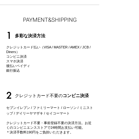
PAYMENT&SHIPPING
1
多彩な決済方法
クレジットカード払い（VISA / MASTER / AMEX / JCB /
Diners）
コンビニ決済
スマホ決済
後払いペイディ
​銀行振込
2
クレジットカード不要の
コンビニ決済
セブンイレブン / ファミリーマート / ローソン / ミニスト
ップ / デイリーヤマザキ / セイコーマート
クレジットカード不要・事前登録不要の決済方法。お近
くのコンビニエンスストアで24時間お支払い可能。
＊決済手数料190円をご負担いただきます。