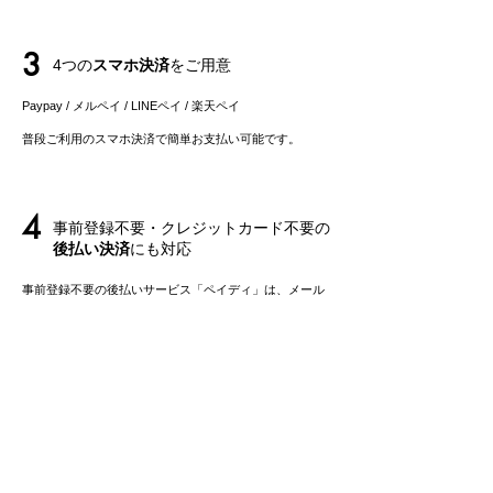
3
4つの
スマホ決済
をご用意
Paypay / メルペイ / LINEペイ
/ 楽天ペイ
​普段ご利用のスマホ決済で簡単お支払い可能です。
4
事前登録不要・クレジットカード不要の
後払い決済
にも対応
事前登録不要の後払いサービス「ペイディ」は、メール
アドレス、携帯電話番号のみでご利用可能。
​お支払いは後でまとめてご請求で、お支払い方法も自由
に選べます。
5
最短で当日出荷・
翌日お届け
可能
【クレジットカード払い / スマホ決済 / 後払いペイデ
ィ】にて平日12時までにご購入の場合、即日出荷可能
*1