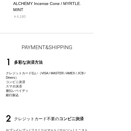
ALCHEMY Incense Cone / MYRTLE
ALCHEMY Candle / MYRT
MINT
価格
￥5,390
価格
￥4,180
PAYMENT&SHIPPING
1
多彩な決済方法
クレジットカード払い（VISA / MASTER / AMEX / JCB /
Diners）
コンビニ決済
スマホ決済
後払いペイディ
​銀行振込
2
クレジットカード不要の
コンビニ決済
セブンイレブン / ファミリーマート / ローソン / ミニスト