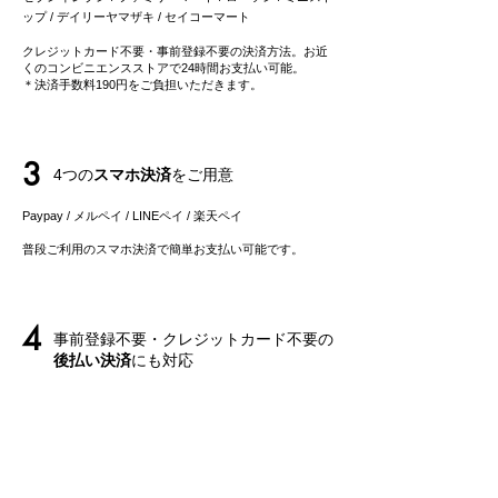
ップ / デイリーヤマザキ / セイコーマート
クレジットカード不要・事前登録不要の決済方法。お近
くのコンビニエンスストアで24時間お支払い可能。
＊決済手数料190円をご負担いただきます。
3
4つの
スマホ決済
をご用意
Paypay / メルペイ / LINEペイ
/ 楽天ペイ
​普段ご利用のスマホ決済で簡単お支払い可能です。
4
事前登録不要・クレジットカード不要の
後払い決済
にも対応
事前登録不要の後払いサービス「ペイディ」は、メール
アドレス、携帯電話番号のみでご利用可能。
​お支払いは後でまとめてご請求で、お支払い方法も自由
に選べます。