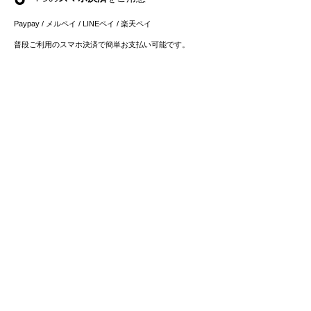
Paypay / メルペイ / LINEペイ
/ 楽天ペイ
​普段ご利用のスマホ決済で簡単お支払い可能です。
4
事前登録不要・クレジットカード不要の
後払い決済
にも対応
事前登録不要の後払いサービス「ペイディ」は、メール
アドレス、携帯電話番号のみでご利用可能。
​お支払いは後でまとめてご請求で、お支払い方法も自由
に選べます。
5
最短で当日出荷・
翌日お届け
可能
【クレジットカード払い / スマホ決済 / 後払いペイデ
ィ】にて平日12時までにご購入の場合、即日出荷可能
*1
です。
最短で翌日
に
お届け可能です。
*2
*1 繁忙期・災害時などの場合、翌日以降の出荷となるこ