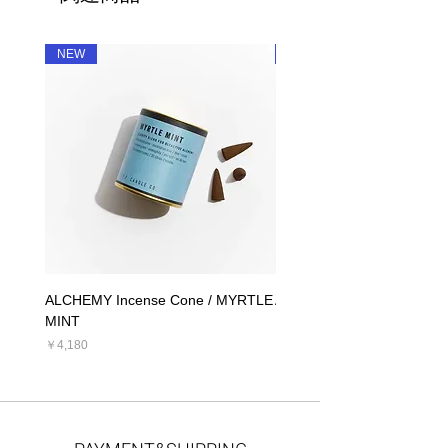
NEW
NEW
ALCHEMY Incense Cone / MYRTLE
ALCHEMY Candle / MYRT
MINT
価格
￥5,390
価格
￥4,180