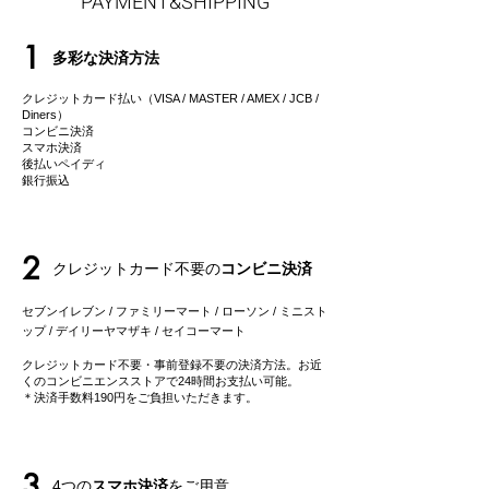
PAYMENT&SHIPPING
1
多彩な決済方法
クレジットカード払い（VISA / MASTER / AMEX / JCB /
Diners）
コンビニ決済
スマホ決済
後払いペイディ
​銀行振込
2
クレジットカード不要の
コンビニ決済
セブンイレブン / ファミリーマート / ローソン / ミニスト
ップ / デイリーヤマザキ / セイコーマート
クレジットカード不要・事前登録不要の決済方法。お近
くのコンビニエンスストアで24時間お支払い可能。
＊決済手数料190円をご負担いただきます。
3
4つの
スマホ決済
をご用意