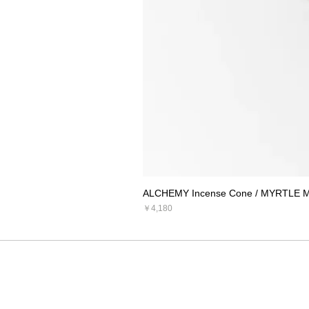
ALCHEMY Incense Cone / MYRTLE 
価格
￥4,180