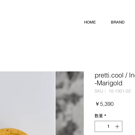
HOME
BRAND
pretti.cool /
-Marigold
SKU： 10-1301-02
価
￥5,390
格
数量
*