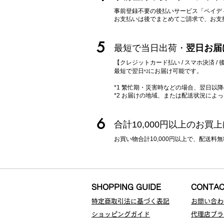
事前登録不要の後払いサービス「ペイデ
​お支払いは後でまとめてご請求で、お
5
最短で当日出荷・
翌日お届
【クレジットカード払い / スマホ決済 
最短で翌日
に
お届け可能です。
*2
*1 繁忙期・災害時などの場合、翌日以
*2 お届けの地域、または配送状況によ
6
合計10,000円以上のお買
お買い物合計10,000円以上で、配送
SHOPPING GUIDE
CONTA
特定商取引法に基づく表記
お問い合わ
ショッピングガイド
代理店ブラ