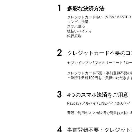
1
多彩な決済方法
クレジットカード払い（VISA / MASTER / AM
コンビニ決済
スマホ決済
後払いペイディ
​銀行振込
2
クレジットカード不要の
コ
セブンイレブン / ファミリーマート / ロー
クレジットカード不要・事前登録不要の
＊決済手数料190円をご負担いただきま
3
4つの
スマホ決済
をご用意
Paypay / メルペイ / LINEペイ
/ 楽天ペイ
​普段ご利用のスマホ決済で簡単お支払い
4
事前登録不要・クレジット