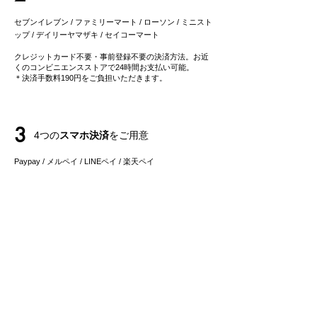
セブンイレブン / ファミリーマート / ローソン / ミニスト
ップ / デイリーヤマザキ / セイコーマート
クレジットカード不要・事前登録不要の決済方法。お近
くのコンビニエンスストアで24時間お支払い可能。
＊決済手数料190円をご負担いただきます。
3
4つの
スマホ決済
をご用意
Paypay / メルペイ / LINEペイ
/ 楽天ペイ
​普段ご利用のスマホ決済で簡単お支払い可能です。
4
事前登録不要・クレジットカード不要の
後払い決済
にも対応
事前登録不要の後払いサービス「ペイディ」は、メール
アドレス、携帯電話番号のみでご利用可能。
​お支払いは後でまとめてご請求で、お支払い方法も自由
に選べます。