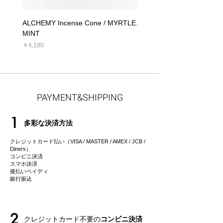
ALCHEMY Incense Cone / MYRTLE
ALCHEMY Candle / MYRT
MINT
価格
￥5,390
価格
￥4,180
PAYMENT&SHIPPING
1
多彩な決済方法
クレジットカード払い（VISA / MASTER / AMEX / JCB /
Diners）
コンビニ決済
スマホ決済
後払いペイディ
​銀行振込
2
クレジットカード不要の
コンビニ決済