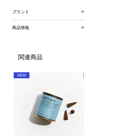
ブランド
MARMAR LOS ANGELES
商品情報
8.0oz Candle
原料：ココナッツワックス、フレグラ
ンスオイル、コットンウィック
関連商品
燃焼時間:約40時間
容量：8.5oz
生産国：アメリカ
NEW
NEW