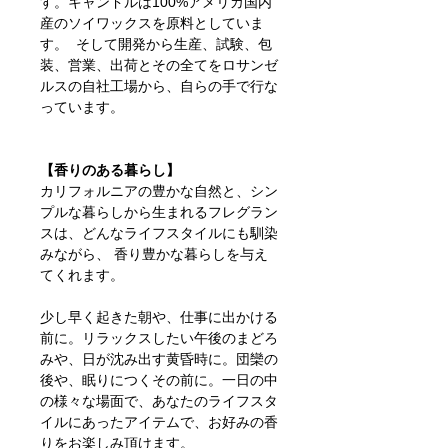
す。キャンドルは100%アメリカ国内
産のソイワックスを原料としていま
す。 そして開発から生産、試験、包
装、営業、出荷とその全てをロサンゼ
ルスの自社工場から、自らの手で行な
っています。
【香りのある暮らし】
カリフォルニアの豊かな自然と、シン
プルな暮らしから生まれるフレグラン
スは、どんなライフスタイルにも馴染
みながら、 香り豊かな暮らしを与え
てくれます。
少し早く起きた朝や、仕事に出かける
前に。リラックスしたい午後のまどろ
みや、日が沈み出す黄昏時に。団欒の
後や、眠りにつくその前に。一日の中
の様々な場面で、あなたのライフスタ
イルにあったアイテムで、お好みの香
りをお楽しみ頂けます。