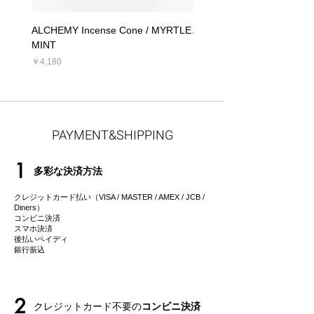
ALCHEMY Incense Cone / MYRTLE
ALCHEMY Candle / MYRT
MINT
価格
￥5,390
価格
￥4,180
PAYMENT&SHIPPING
1
多彩な決済方法
クレジットカード払い（VISA / MASTER / AMEX / JCB /
Diners）
コンビニ決済
スマホ決済
後払いペイディ
​銀行振込
2
クレジットカード不要の
コンビニ決済