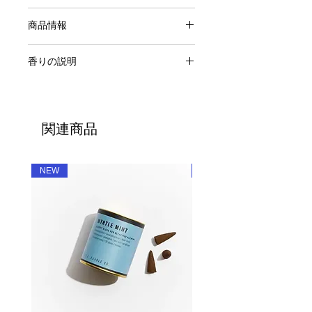
P.F.Candle Co.
商品情報
Reed Diffuser
香りの説明
原料：フレグランスオイル、ラタン
使用可能期間:約2~3ヶ月
04 TEAKWOOD&TOBACCO / チーク
内容量：3.5oz
ウッド＆タバコ
付属品：ラタンスティック
野太く複雑で、男性的な香り。トップ
＊環境保全への取り組みの一環とし
関連商品
ノートには、レザーやムスクの香り。
て、ディフューザーの箱がなくなりま
チークやサンダルウッドのミドルノー
した。 その分内容量が3.0→3.5ozへ
トに、ラストは紅茶やペッパーの香
増量しています。 香りによっては箱
NEW
NEW
り。
入りの旧仕様となる場合がございま
す。予めご了承下さいませ。
ラタンはオイルを吸い上げる為、使用
するに従って目詰まりを起こしやすく
なります。1~2週間に一度、ラタンを
逆にしてご利用ください。