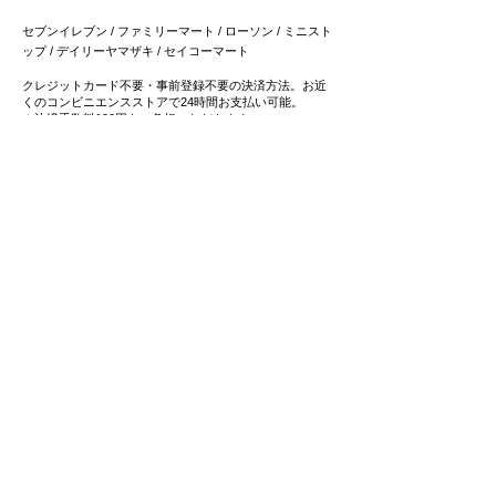
セブンイレブン / ファミリーマート / ローソン / ミニスト
ップ / デイリーヤマザキ / セイコーマート
クレジットカード不要・事前登録不要の決済方法。お近
くのコンビニエンスストアで24時間お支払い可能。
＊決済手数料190円をご負担いただきます。
3
4つの
スマホ決済
をご用意
Paypay / メルペイ / LINEペイ
/ 楽天ペイ
​普段ご利用のスマホ決済で簡単お支払い可能です。
4
事前登録不要・クレジットカード不要の
後払い決済
にも対応
事前登録不要の後払いサービス「ペイディ」は、メール
アドレス、携帯電話番号のみでご利用可能。
​お支払いは後でまとめてご請求で、お支払い方法も自由
に選べます。