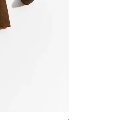
ALCHEMY Candle / MYRTLE M
価格
￥5,390