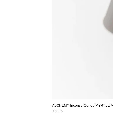
ALCHEMY Incense Cone / MYRTLE 
価格
￥4,180