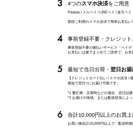
3
4つの
スマホ決済
をご用意
Paypay / メルペイ / LINEペイ
/ 楽天ペイ
​普段ご利用のスマホ決済で簡単お支払い
4
事前登録不要・クレジット
事前登録不要の後払いサービス「ペイデ
​お支払いは後でまとめてご請求で、お
5
最短で当日出荷・
翌日お届
【クレジットカード払い / スマホ決済 
最短で翌日
に
お届け可能です。
*2
*1 繁忙期・災害時などの場合、翌日以
*2 お届けの地域、または配送状況によ
6
合計10,000円以上のお買
お買い物合計10,000円以上で、配送