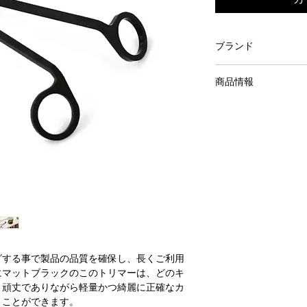
ブランド
P.F.Candle Co.
商品情報
【ブランド紹介】
P.F.Candle C
Wick Trimmer
運営するロサンゼル
サイズ：16.5cm × 6.
ンパニーです。ハイ
持ち手の上にP.F. Ca
て、人々の人生をよ
命としています。
クリスティンがデザ
ニアに暮らす彼女自
ます。 近所の植物
グ、カリフォルニア
ションを得て、等身
グする事で製品の品質を確保し、長くご利用
ます。
にマットブラックのこのトリマーは、どのキ
。頑丈でありながら軽量かつ綺麗に正確なカ
またローカルコミュ
くことができます。
毎年収益の一部をい