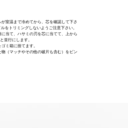
れらの団体は環境保
援、そして飢餓との
せる問題に取り組ん
ルが室温まで冷めてから、芯を確認して下さ
ドルをトリミングしないようご注意下さい。
私たちの製品は全て
側に当て、ハサミの刃を芯に当てて、上から
物による実験の禁止
スと並行にします。
す。キャンドルは10
をゴミ箱に捨てます。
を原料としています
た物（マッチやその他の破片も含む）をビン
装、営業、出荷とそ
ら、自らの手で行な
【香りのある暮らし
カリフォルニアの豊
生まれるフレグラン
染みながら、 香り
少し早く起きた朝や
したい午後のまどろ
の後や、眠りにつく
で、あなたのライフ