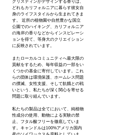
クリスティンがデザインする香りは、
どれもカリフォルニアに暮らす彼女自
身のライフスタイルから生まれてきま
す。 近所の植物園や自然豊かな国立
公園でのハイキング、カリフォルニア
の海岸の香りなどからインスピレーシ
ョンを得て、等身大のクリエイション
に反映されています。
またローカルコミュニティへ最大限の
貢献をするため、毎年収益の一部をい
くつかの基金に寄付しています。これ
らの団体は環境保護、ホームレス問題
の撲滅、女性支援、そして飢餓との戦
いという、私たちが深く関心を寄せる
問題に取り組んでいます。
私たちの製品は全てにおいて、純植物
性成分の使用、動物による実験の禁
止、フタル酸フリーを徹底していま
す。キャンドルは100%アメリカ国内
産のソイワックスを原料としていま