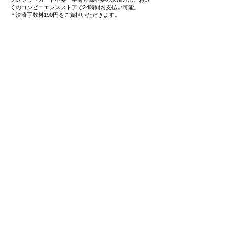
くのコンビニエンスストアで24時間お支払い可能。
＊決済手数料190円をご負担いただきます。
3
4つの
スマホ決済
をご用意
Paypay / メルペイ / LINEペイ
/ 楽天ペイ
​普段ご利用のスマホ決済で簡単お支払い可能です。
4
事前登録不要・クレジットカード不要の
後払い決済
にも対応
事前登録不要の後払いサービス「ペイディ」は、メール
アドレス、携帯電話番号のみでご利用可能。
​お支払いは後でまとめてご請求で、お支払い方法も自由
に選べます。
5
最短で当日出荷・
翌日お届け
可能