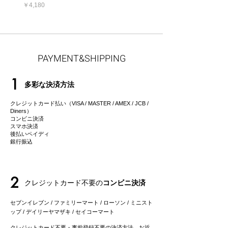
価格
￥4,180
PAYMENT&SHIPPING
1
多彩な決済方法
クレジットカード払い（VISA / MASTER / AMEX / JCB /
Diners）
コンビニ決済
スマホ決済
後払いペイディ
​銀行振込
2
クレジットカード不要の
コンビニ決済
セブンイレブン / ファミリーマート / ローソン / ミニスト
ップ / デイリーヤマザキ / セイコーマート
クレジットカード不要・事前登録不要の決済方法。お近