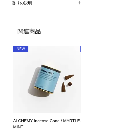
香りの説明
原料：アメリカ産大豆由来ワックスフ
レグランス、オイル
11 AMBER&MOSS / アンバー＆モス
燃焼時間:20~25時間
アンバーとモスの香りをベースに、ラ
サイズ：φ6.0cm H7.0cm / 約
ベンダー、セージとオレンジのエッセ
225g（容器込）
関連商品
ンシャルオイルでより豊かな香りに。
​ブランド人気No.１のアイコン的香
り。
NEW
NEW
ALCHEMY Incense Cone / MYRTLE
ALCHEMY Candle / MYRT
MINT
価格
￥5,390