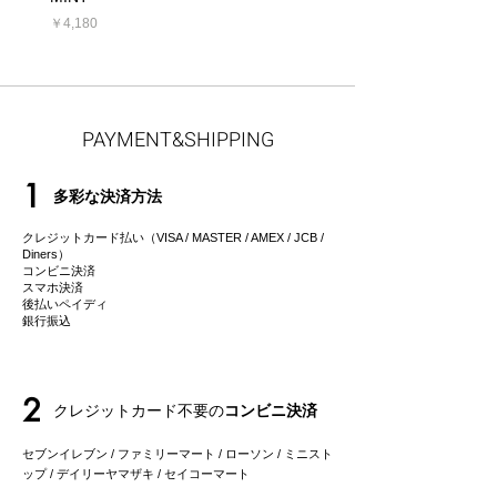
価格
￥4,180
PAYMENT&SHIPPING
1
多彩な決済方法
クレジットカード払い（VISA / MASTER / AMEX / JCB /
Diners）
コンビニ決済
スマホ決済
後払いペイディ
​銀行振込
2
クレジットカード不要の
コンビニ決済
セブンイレブン / ファミリーマート / ローソン / ミニスト
ップ / デイリーヤマザキ / セイコーマート