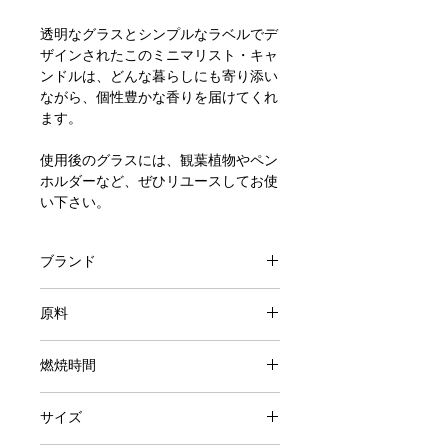
透明なグラスとシンプルなラベルでデ
ザインされたこのミニマリスト・キャ
ンドルは、どんな暮らしにも寄り添い
ながら、個性豊かな香りを届けてくれ
ます。
​使用後のグラスには、観葉植物やペン
ホルダーなど、ぜひリユースしてお使
い下さい。
ブランド
Brooklyn Candle Studio
原料
アメリカ産大豆由来ワックス
燃焼時間
フレグランス・オイル
約50時間
サイズ