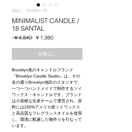
SKU： 10-0201-18
MINIMALIST CANDLE /
18 SANTAL
通
セ
 ￥4,840 
￥1,980
常
ー
価
ル
在庫なし
格
価
格
Brooklyn発のキャンドルブランド
『Brooklyn Candle Studio』は、その
名の通りBrooklyn地区のスタジオで、
一つ一つハンドメイドで制作するソイ
ワックス・キャンドルです。ブランド
は小規模な生産チームで運営され、原
料には100%アメリカ産ソイワックス
と高品質なフレグランスオイルを使用
し、環境に配慮した物作りを行なって
います。