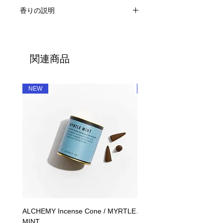
φ6.8 x H 9.0cm / 約400g（容器込）
香りの説明
SANTAL
土と木々の香りが混ざり合うような野
生的な力強さ。ベチパーとサンダルウ
関連商品
ッドの暖かなベースの上に、シダーと
松の豊かな香りの中でヒノキが漂い続
けます。
NEW
NEW
ALCHEMY Incense Cone / MYRTLE
ALCHEMY Candle / MYRT
MINT
価格
￥5,390