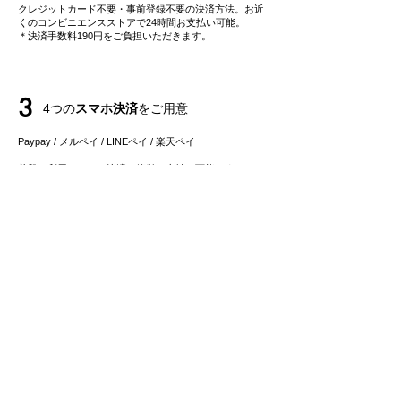
クレジットカード不要・事前登録不要の決済方法。お近
くのコンビニエンスストアで24時間お支払い可能。
＊決済手数料190円をご負担いただきます。
3
4つの
スマホ決済
をご用意
Paypay / メルペイ / LINEペイ
/ 楽天ペイ
​普段ご利用のスマホ決済で簡単お支払い可能です。
4
事前登録不要・クレジットカード不要の
後払い決済
にも対応
事前登録不要の後払いサービス「ペイディ」は、メール
アドレス、携帯電話番号のみでご利用可能。
​お支払いは後でまとめてご請求で、お支払い方法も自由
に選べます。