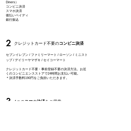
Diners）
コンビニ決済
スマホ決済
後払いペイディ
​銀行振込
2
クレジットカード不要の
コンビニ決済
セブンイレブン / ファミリーマート / ローソン / ミニスト
ップ / デイリーヤマザキ / セイコーマート
クレジットカード不要・事前登録不要の決済方法。お近
くのコンビニエンスストアで24時間お支払い可能。
＊決済手数料190円をご負担いただきます。
3
4つの
スマホ決済
をご用意
Paypay / メルペイ / LINEペイ
/ 楽天ペイ
​普段ご利用のスマホ決済で簡単お支払い可能です。