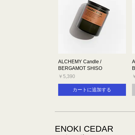
クイックビュー
ALCHEMY Candle /
A
BERGAMOT SHISO
B
価格
￥5,390
￥
カートに追加する
ENOKI CEDAR