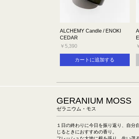
クイックビュー
ALCHEMY Candle / ENOKI
A
CEDAR
E
価格
￥5,390
￥
カートに追加する
GERANIUM MOSS
ゼラニウム・モス
１日の終わりに今日を振り返り、自分
じるときにおすすめの香り。
フレッシュな大地に根を張り、生い茂