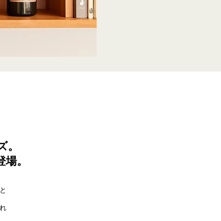
ズ。
登場。
と
れ