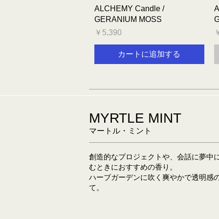
クイックビュー
ALCHEMY Candle /
A
GERANIUM MOSS
価格
￥5,390
￥
カートに追加する
MYRTLE MINT
マートル・ミント
創造的なプロジェクトや、会話に夢中
むときにおすすめの香り。
ハーブガーデンに吹く爽やかで透明感
て。