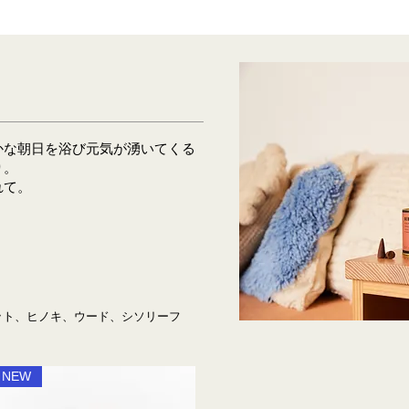
かな朝日を浴び元気が湧いてくる
り。
れて。
モット、ヒノキ、ウード、シソリーフ
NEW