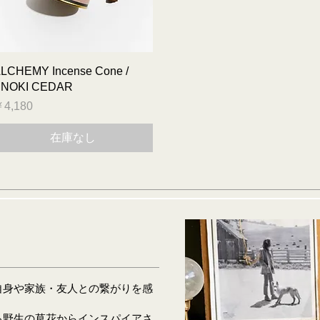
クイックビュー
LCHEMY Incense Cone /
NOKI CEDAR
価格
4,180
在庫なし
自身や家族・友人との繋がりを感
る野生の草花からインスパイアさ