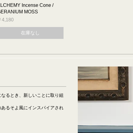
クイックビュー
LCHEMY Incense Cone /
GERANIUM MOSS
価格
4,180
在庫なし
になるとき、新しいことに取り組
のあるそよ風にインスパイアされ