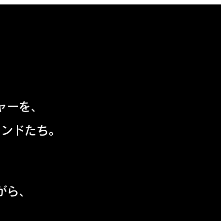
ャーを、
ランドたち。
。
がら、