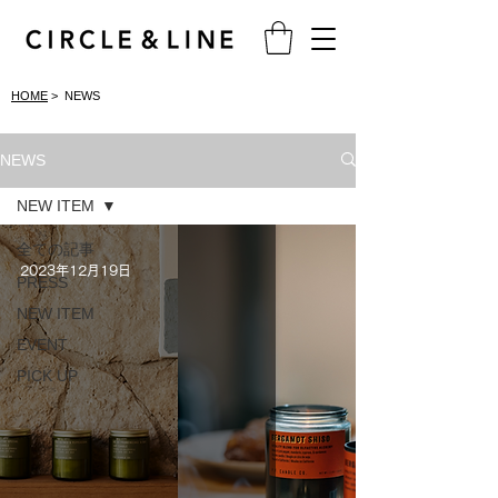
HOME
> NEWS
NEWS
NEW ITEM
全ての記事
2023年12月19日
PRESS
NEW ITEM
EVENT
PICK UP