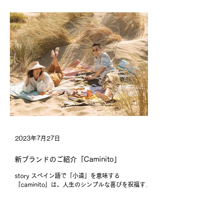
務めておりますロサンゼルス発フレグランスブラン
ド『P.F.Candle...
2023年7月27日
新ブランドのご紹介「Caminito」
story スペイン語で「小道」を意味する
『caminito』は、人生のシンプルな喜びを祝福する
ことを大切にしています。ゆっくりとした道を進
み、雲の形を眺め、会話や食事を楽しみながらブラ
ンケットでくつろぎましょう。温かなブランケット
に身を包み、本を読みましょう。そしてシンプ...