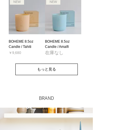
NEW
NEW
BOHEME 8.5oz
BOHEME 8.5oz
Candle / Tahiti
Candle / Amalfi
在庫なし
価格
￥9,680
もっと見る
BRAND