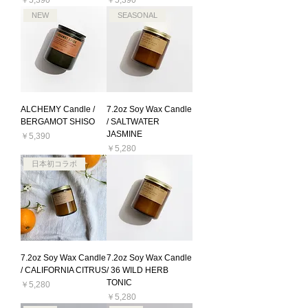
NEW
SEASONAL
ALCHEMY Candle /
7.2oz Soy Wax Candle
BERGAMOT SHISO
/ SALTWATER
JASMINE
価格
￥5,390
価格
￥5,280
日本初コラボ
7.2oz Soy Wax Candle
7.2oz Soy Wax Candle
/ CALIFORNIA CITRUS
/ 36 WILD HERB
TONIC
価格
￥5,280
価格
￥5,280