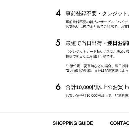
4
事前登録不要・クレジット
事前登録不要の後払いサービス「ペイデ
​お支払いは後でまとめてご請求で、お
5
最短で当日出荷・
翌日お届
【クレジットカード払い / スマホ決済 
最短で翌日
に
お届け可能です。
*2
*1 繁忙期・災害時などの場合、翌日以
*2 お届けの地域、または配送状況によ
6
合計10,000円以上のお買
お買い物合計10,000円以上で、配送
SHOPPING GUIDE
CONTA