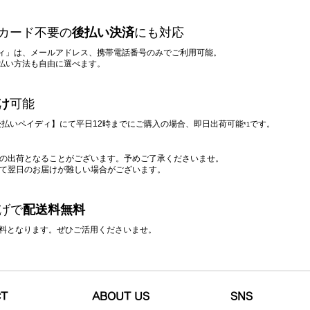
カード不要の
後払い決済
にも対応
ィ」は、メールアドレス、携帯電話番号のみでご利用可能。
支払い方法も自由に選べます。
け
可能
/ 後払いペイディ】にて平日12時までにご購入の場合、即日出荷可能
です。
*1
降の出荷となることがございます。予めご了承くださいませ。
って翌日のお届けが難しい場合がございます。
上げで
配送料無料
料無料となります。ぜひご活用くださいませ。
CT
ABOUT US
SNS