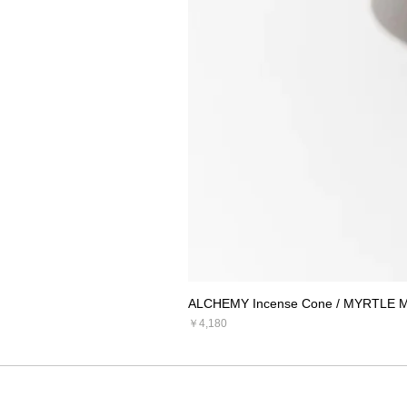
ALCHEMY Incense Cone / MYRTLE 
価格
￥4,180