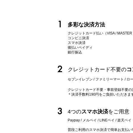
1
多彩な決済方法
クレジットカード払い（VISA / MASTER / AM
コンビニ決済
スマホ決済
後払いペイディ
​銀行振込
2
クレジットカード不要の
コ
セブンイレブン / ファミリーマート / ロー
クレジットカード不要・事前登録不要の
＊決済手数料190円をご負担いただきま
3
4つの
スマホ決済
をご用意
Paypay / メルペイ / LINEペイ
/ 楽天ペイ
​普段ご利用のスマホ決済で簡単お支払い