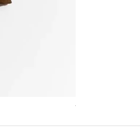
ALCHEMY Candle / MYRTLE M
価格
￥5,390