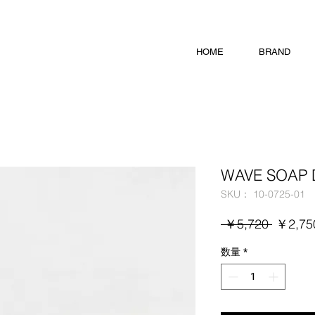
HOME
BRAND
WAVE SOAP D
SKU： 10-0725-01
通
 ￥5,720 
￥2,75
常
数量
*
価
格