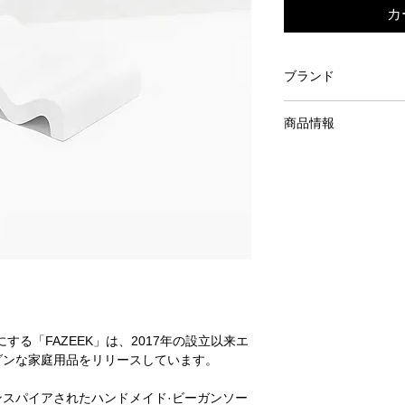
カ
ブランド
FAZEEK
商品情報
素材：レジン
デザイン：メルボル
生産：中国
＊画像のビーガンソ
する「FAZEEK」は、2017年の設立以来エ
ダンな家庭用品をリリースしています。
スパイアされたハンドメイド·ビーガンソー