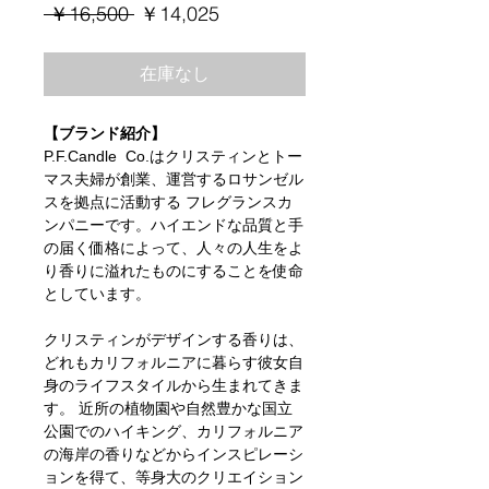
通
セ
 ￥16,500 
￥14,025
常
ー
価
ル
在庫なし
格
価
格
【ブランド紹介】
P.F.Candle Co.はクリスティンとトー
マス夫婦が創業、運営するロサンゼル
スを拠点に活動する フレグランスカ
ンパニーです。ハイエンドな品質と手
の届く価格によって、人々の人生をよ
り香りに溢れたものにすることを使命
としています。
クリスティンがデザインする香りは、
どれもカリフォルニアに暮らす彼女自
身のライフスタイルから生まれてきま
す。 近所の植物園や自然豊かな国立
公園でのハイキング、カリフォルニア
の海岸の香りなどからインスピレーシ
ョンを得て、等身大のクリエイション