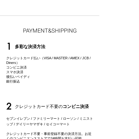
----------
19 PATCHOULI SWEETGRASS / パ
チョリ・スウィートグラス
素朴で、爽やかで、甘い香り。この特
PAYMENT&SHIPPING
別なブレンドは、木の香り、パチョリ
の花、スウィートグラスの香りを感じ
1
させてくれます。火を灯せば、ほのか
多彩な決済方法
にサンダルウッドやタバコの香りが。
Notes : スウィートグラス、シダー、
クレジットカード払い（VISA / MASTER / AMEX / JCB /
パチョリ
Diners）
コンビニ決済
Fragrance Family : アーシー
スマホ決済
----------
後払いペイディ
​銀行振込
21 GOLDEN COAST / ゴールデン・
コースト
カリフォルニアの手つかずの美しい海
岸線は、多くのインスピレーションを
2
クレジットカード不要の
コンビニ決済
私たちに与えてくれます。潮騒とレッ
ドウッドの香り、そしてホワイトラベ
セブンイレブン / ファミリーマート / ローソン / ミニスト
ンダーのベースを感じることができま
ップ / デイリーヤマザキ / セイコーマート
す。セージ、モミ、ユーカリ、ライム
クレジットカード不要・事前登録不要の決済方法。お近
などのエッセンシャルオイルを調合し
くのコンビニエンスストアで24時間お支払い可能。