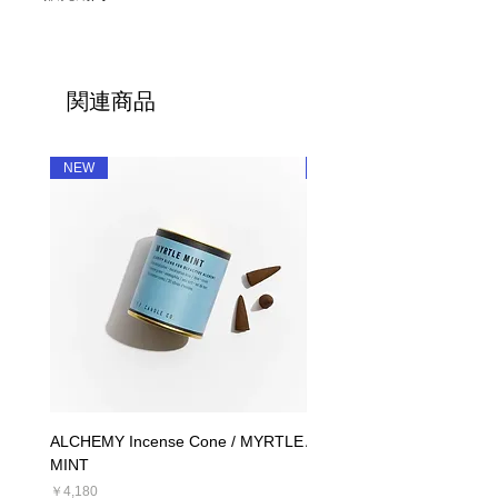
取扱上の注意：お香を焚く場合は、不
した。
2023年7月31日まで
燃性の皿、トレイまたは香台などの上
04 TEAKWOOD＆TOBACCO / チー
でご使用下さい。
クウッド＆タバコ
野太く複雑で、男性的な香り。トップ
関連商品
ノートには、レザーやムスクの香り。
チークやサンダルウッドのミドルノー
トに、ラストは紅茶やペッパーの香
NEW
NEW
り。
Notes : レザー、チーク、オレンジ
Fragrance Family : ウッディ
----------
11 AMBER&MOSS / アンバー＆モス
アンバーとモスの香りをベースに、ラ
ベンダー、セージとオレンジのエッセ
ンシャルオイルでより豊かな香りに。
ブランド人気No.1のアイコン的香り。
ALCHEMY Incense Cone / MYRTLE
ALCHEMY Candle / MYRT
Notes : セージ、モス、ラベンダー
MINT
Fragrance Family : フレッシュ + アー
価格
￥5,390
シー
価格
￥4,180