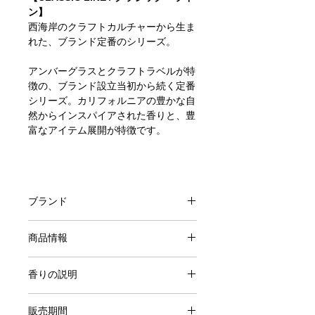
ン】
西海岸のクラフトカルチャーから生ま
れた、ブランド定番のシリーズ。
アンバーグラスとクラフトラベルが特
徴の、ブランド設立当初から続く定番
シリーズ。カリフォルニアの豊かな自
然からインスパイアされた香りと、豊
富なアイテム展開が特徴です。
ブランド
P.F.Candle Co.
商品情報
Incense
香りの説明
内容量：15本（スティックタイプ）
燃焼時間：約60分（ただし使用環境に
人気P.F.Candle Co.のインセンスを全
よって変化します。）
販売期間
10種、お得なパックにしてご用意しま