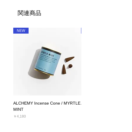
この香りは、メキシコとアメリカ南西
サイズ：φ9.0cm H 10.0cm / 約
部（ニューメキシコ、アリゾナ、カリ
685g（容器込）
関連商品
フォルニア）に広く分布するピニョン
のエッセンスを表現しています。爽や
かな砂漠の空気、シダーウッドの豊か
NEW
NEW
な香り、暖かなバルサムファーが混じ
り合い、焚き火を囲んだ郷愁を呼び覚
ましてくれます。
ALCHEMY Incense Cone / MYRTLE
ALCHEMY Candle / MYRT
MINT
価格
￥5,390
価格
￥4,180