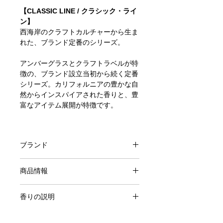
【CLASSIC LINE / クラシック・ライ
ン】
西海岸のクラフトカルチャーから生ま
れた、ブランド定番のシリーズ。
アンバーグラスとクラフトラベルが特
徴の、ブランド設立当初から続く定番
シリーズ。カリフォルニアの豊かな自
然からインスパイアされた香りと、豊
富なアイテム展開が特徴です。
ブランド
P.F.Candle Co.
商品情報
12.5oz Soy Wax Candle
香りの説明
原料：アメリカ産大豆由来ワックスフ
レグランス、オイル
29 PINON / ピニョン
燃焼時間:55〜65時間