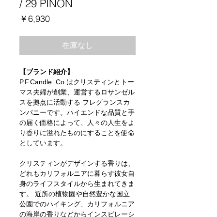
/ 29 PINON
価
￥6,930
格
在庫なし
【ブランド紹介】
P.F.Candle Co.はクリスティンとトー
マス夫婦が創業、運営するロサンゼル
スを拠点に活動する フレグランスカ
ンパニーです。ハイエンドな品質と手
の届く価格によって、人々の人生をよ
り香りに溢れたものにすることを使命
としています。
クリスティンがデザインする香りは、
どれもカリフォルニアに暮らす彼女自
身のライフスタイルから生まれてきま
す。 近所の植物園や自然豊かな国立
公園でのハイキング、カリフォルニア
の海岸の香りなどからインスピレーシ