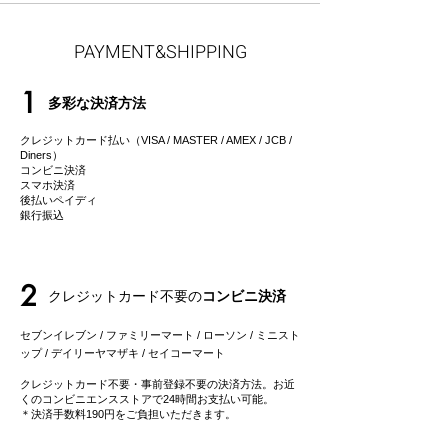
PAYMENT&SHIPPING
1
多彩な決済方法
クレジットカード払い（VISA / MASTER / AMEX / JCB /
Diners）
コンビニ決済
スマホ決済
後払いペイディ
​銀行振込
2
クレジットカード不要の
コンビニ決済
セブンイレブン / ファミリーマート / ローソン / ミニスト
ップ / デイリーヤマザキ / セイコーマート
クレジットカード不要・事前登録不要の決済方法。お近
くのコンビニエンスストアで24時間お支払い可能。
＊決済手数料190円をご負担いただきます。