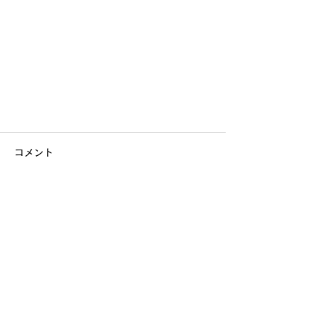
コメント
コメントを追加…
ALCHEMY POP-UP EVENT at
中目黒蔦屋書店
SHOPPING GUIDE
特定商取引法に基づく表記